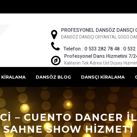
PROFESYONEL DANSÖZ DANSÇI 
DANSÖZ DANSÇI ORYANTAL GOGO DA
Telefon : 0 533 282 78 48 : 0 532
Profesyonel Dans Hizmetini 7/24 
Kalitenin Tek Adresi Üst Düzey Hizmet
 KİRALAMA
DANSÖZ BLOG
DANSÇI KİRALAMA
ZCI – CUENTO DANCER I
SAHNE SHOW HIZMETI