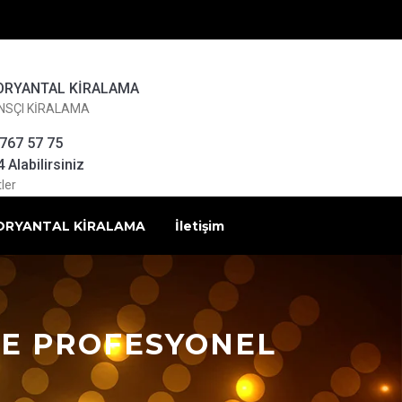
ORYANTAL KİRALAMA
NSÇI KİRALAMA
 767 57 75
Alabilirsiniz
ler
ORYANTAL KİRALAMA
İletişim
LE PROFESYONEL