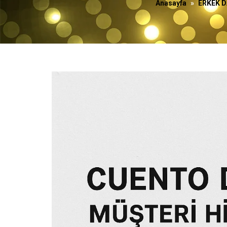
Anasayfa
»
ERKEK D