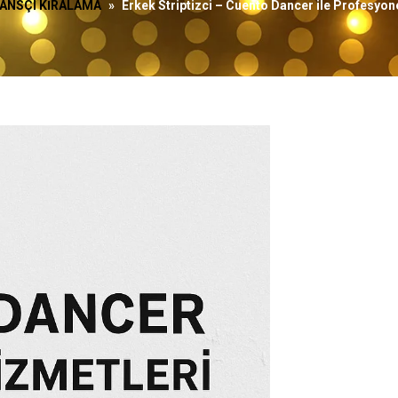
ANSÇI KİRALAMA
»
Erkek Striptizci – Cuento Dancer ile Profesyo