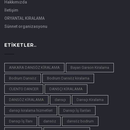
Hakkımızda
İletişim
ORYANTAL KİRALAMA
Sünnet organizasyonu
ETIKETLER..
ANKARA DANSÖZ KİRALAMA
Bayan Garson Kiralama
Bodrum Dansöz
Bodrum Dansöz kiralama
CUENTO DANCER
DANSÇI KİRALAMA
DANSÖZ KİRALAMA
dansçı
Dansçı Kiralama
dansçı kiralama hizmetleri
Dansçı İş İlanları
Dansçı İş İlanı
dansöz
dansöz bodrum