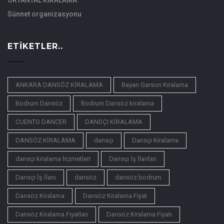
ORYANTAL KİRALAMA
Sünnet organizasyonu
ETIKETLER..
ANKARA DANSÖZ KİRALAMA
Bayan Garson Kiralama
Bodrum Dansöz
Bodrum Dansöz kiralama
CUENTO DANCER
DANSÇI KİRALAMA
DANSÖZ KİRALAMA
dansçı
Dansçı Kiralama
dansçı kiralama hizmetleri
Dansçı İş İlanları
Dansçı İş İlanı
dansöz
dansöz bodrum
Dansöz Kiralama
Dansöz Kiralama Fiyat
Dansöz Kiralama Fiyatları
Dansöz Kiralama Fiyatı