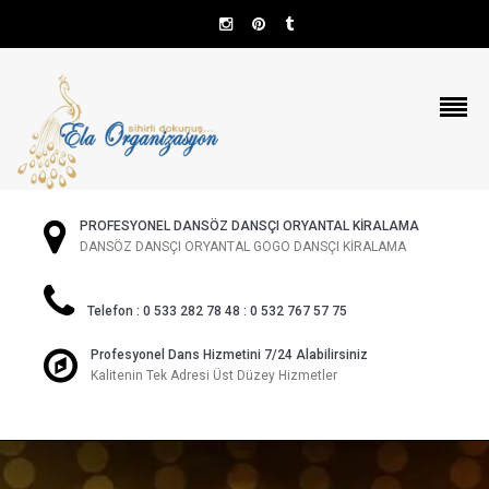
PROFESYONEL DANSÖZ DANSÇI ORYANTAL KİRALAMA
DANSÖZ DANSÇI ORYANTAL GOGO DANSÇI KİRALAMA
Telefon : 0 533 282 78 48 : 0 532 767 57 75
Profesyonel Dans Hizmetini 7/24 Alabilirsiniz
Kalitenin Tek Adresi Üst Düzey Hizmetler