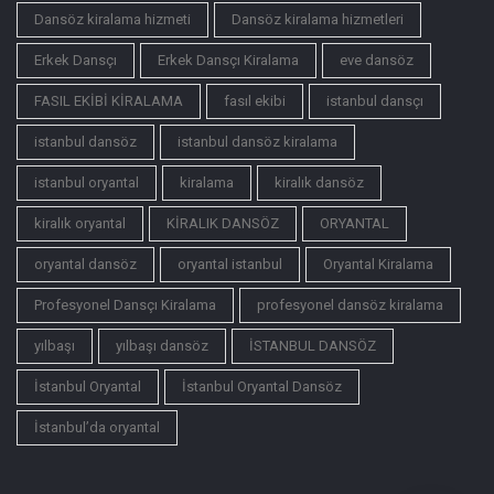
Dansöz kiralama hizmeti
Dansöz kiralama hizmetleri
Erkek Dansçı
Erkek Dansçı Kiralama
eve dansöz
FASIL EKİBİ KİRALAMA
fasıl ekibi
istanbul dansçı
istanbul dansöz
istanbul dansöz kiralama
istanbul oryantal
kiralama
kiralık dansöz
kiralık oryantal
KİRALIK DANSÖZ
ORYANTAL
oryantal dansöz
oryantal istanbul
Oryantal Kiralama
Profesyonel Dansçı Kiralama
profesyonel dansöz kiralama
yılbaşı
yılbaşı dansöz
İSTANBUL DANSÖZ
İstanbul Oryantal
İstanbul Oryantal Dansöz
İstanbul’da oryantal