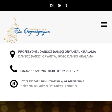
PROFESYONEL DANSÖZ DANSÇI ORYANTAL KİRALAMA
DANSÖZ DANSÇI ORYANTAL GOGO DANSÇI KİRALAMA
Telefon : 0 533 282 78 48 : 0 532 767 57 75
Profesyonel Dans Hizmetini 7/24 Alabilirsiniz
Kalitenin Tek Adresi Üst Düzey Hizmetler