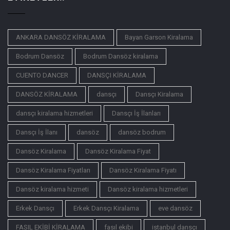
ANKARA DANSÖZ KİRALAMA
Bayan Garson Kiralama
Bodrum Dansöz
Bodrum Dansöz kiralama
CUENTO DANCER
DANSÇI KİRALAMA
DANSÖZ KİRALAMA
dansçı
Dansçı Kiralama
dansçı kiralama hizmetleri
Dansçı İş İlanları
Dansçı İş İlanı
dansöz
dansöz bodrum
Dansöz Kiralama
Dansöz Kiralama Fiyat
Dansöz Kiralama Fiyatları
Dansöz Kiralama Fiyatı
Dansöz kiralama hizmeti
Dansöz kiralama hizmetleri
Erkek Dansçı
Erkek Dansçı Kiralama
eve dansöz
FASIL EKİBİ KİRALAMA
fasıl ekibi
istanbul dansçı