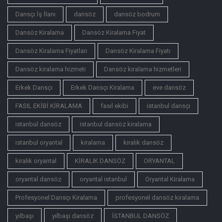
Dansçı İş İlanı
dansöz
dansöz bodrum
Dansöz Kiralama
Dansöz Kiralama Fiyat
Dansöz Kiralama Fiyatları
Dansöz Kiralama Fiyatı
Dansöz kiralama hizmeti
Dansöz kiralama hizmetleri
Erkek Dansçı
Erkek Dansçı Kiralama
eve dansöz
FASIL EKİBİ KİRALAMA
fasıl ekibi
istanbul dansçı
istanbul dansöz
istanbul dansöz kiralama
istanbul oryantal
kiralama
kiralık dansöz
kiralık oryantal
KİRALIK DANSÖZ
ORYANTAL
oryantal dansöz
oryantal istanbul
Oryantal Kiralama
Profesyonel Dansçı Kiralama
profesyonel dansöz kiralama
yılbaşı
yılbaşı dansöz
İSTANBUL DANSÖZ