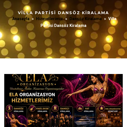
VILLA PARTISI DANSÖZ KIRALAMA
Anasayfa
»
Hizmetlerimiz
»
Dansöz Kiralama
»
Villa
Partisi Dansöz Kiralama