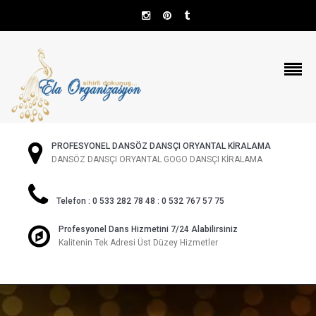
PROFESYONEL DANSÖZ DANSÇI ORYANTAL KİRALAMA
DANSÖZ DANSÇI ORYANTAL GOGO DANSÇI KİRALAMA
Telefon : 0 533 282 78 48 : 0 532 767 57 75
Profesyonel Dans Hizmetini 7/24 Alabilirsiniz
Kalitenin Tek Adresi Üst Düzey Hizmetler