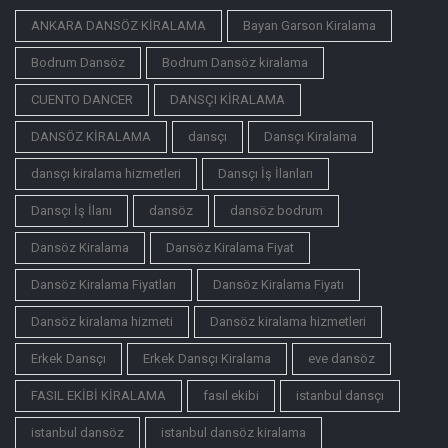
ANKARA DANSÖZ KİRALAMA
Bayan Garson Kiralama
Bodrum Dansöz
Bodrum Dansöz kiralama
CUENTO DANCER
DANSÇI KİRALAMA
DANSÖZ KİRALAMA
dansçı
Dansçı Kiralama
dansçı kiralama hizmetleri
Dansçı İş İlanları
Dansçı İş İlanı
dansöz
dansöz bodrum
Dansöz Kiralama
Dansöz Kiralama Fiyat
Dansöz Kiralama Fiyatları
Dansöz Kiralama Fiyatı
Dansöz kiralama hizmeti
Dansöz kiralama hizmetleri
Erkek Dansçı
Erkek Dansçı Kiralama
eve dansöz
FASIL EKİBİ KİRALAMA
fasıl ekibi
istanbul dansçı
istanbul dansöz
istanbul dansöz kiralama