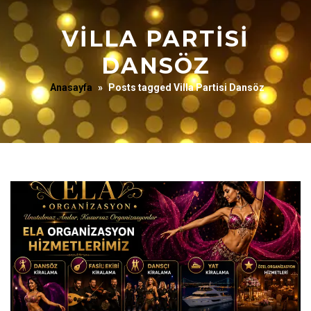
VILLA PARTISI
DANSÖZ
Anasayfa
»
Posts tagged Villa Partisi Dansöz