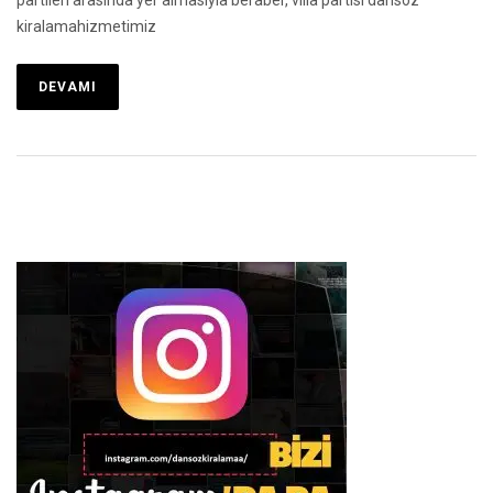
partileri arasında yer almasıyla beraber, villa partisi dansöz
kiralamahizmetimiz
DEVAMI