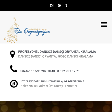
PROFESYONEL DANSÖZ DANSÇI ORYANTAL KİRALAMA
DANSÖZ DANSÇI ORYANTAL GOGO DANSÇI KİRALAMA
Telefon : 0 533 282 78 48 : 0 532 767 57 75
Profesyonel Dans Hizmetini 7/24 Alabilirsiniz
Kalitenin Tek Adresi Üst Düzey Hizmetler