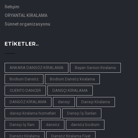
İletişim
ORYANTAL KİRALAMA
Sünnet organizasyonu
ETIKETLER..
ANKARA DANSÖZ KİRALAMA
Bayan Garson Kiralama
Bodrum Dansöz
Bodrum Dansöz kiralama
CUENTO DANCER
DANSÇI KİRALAMA
DANSÖZ KİRALAMA
dansçı
Dansçı Kiralama
dansçı kiralama hizmetleri
Dansçı İş İlanları
Dansçı İş İlanı
dansöz
dansöz bodrum
Dansöz Kiralama
Dansöz Kiralama Fiyat