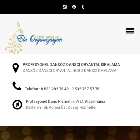
PROFESYONEL DANSÖZ DANSÇI ORYANTAL KİRALAMA
DANSÖZ DANSÇI ORYANTAL GOGO DANSÇI KİRALAMA
Telefon : 0 533 282 78 48 : 0 532 767 57 75
Profesyonel Dans Hizmetini 7/24 Alabilirsiniz
Kalitenin Tek Adresi Üst Düzey Hizmetler