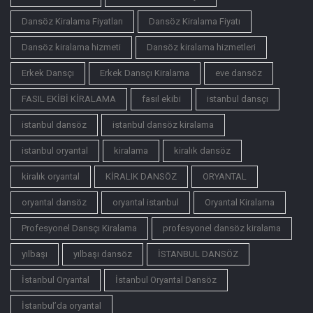
Dansöz Kiralama Fiyatları
Dansöz Kiralama Fiyatı
Dansöz kiralama hizmeti
Dansöz kiralama hizmetleri
Erkek Dansçı
Erkek Dansçı Kiralama
eve dansöz
FASIL EKİBİ KİRALAMA
fasıl ekibi
istanbul dansçı
istanbul dansöz
istanbul dansöz kiralama
istanbul oryantal
kiralama
kiralık dansöz
kiralık oryantal
KİRALIK DANSÖZ
ORYANTAL
oryantal dansöz
oryantal istanbul
Oryantal Kiralama
Profesyonel Dansçı Kiralama
profesyonel dansöz kiralama
yılbaşı
yılbaşı dansöz
İSTANBUL DANSÖZ
İstanbul Oryantal
İstanbul Oryantal Dansöz
İstanbul’da oryantal