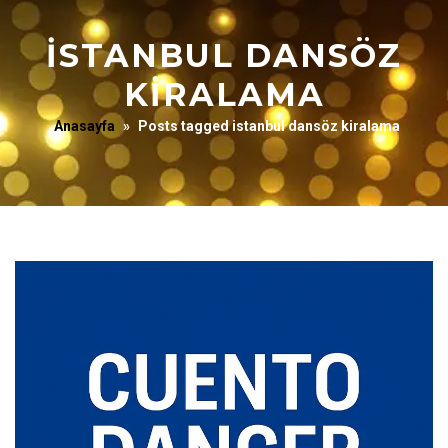
ISTANBUL DANSÖZ
KIRALAMA
Anasayfa
»
Posts tagged istanbul dansöz kiralama