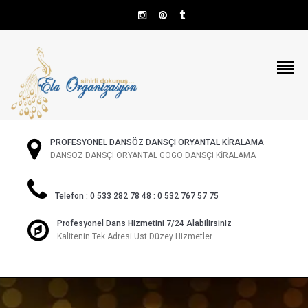
PROFESYONEL DANSÖZ DANSÇI ORYANTAL KİRALAMA
DANSÖZ DANSÇI ORYANTAL GOGO DANSÇI KİRALAMA
Telefon : 0 533 282 78 48 : 0 532 767 57 75
Profesyonel Dans Hizmetini 7/24 Alabilirsiniz
Kalitenin Tek Adresi Üst Düzey Hizmetler