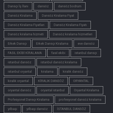
Dansçı İş İlanı
dansöz
dansöz bodrum
Dansöz Kiralama
Dansöz Kiralama Fiyat
Dansöz Kiralama Fiyatları
Dansöz Kiralama Fiyatı
Dansöz kiralama hizmeti
Dansöz kiralama hizmetleri
Erkek Dansçı
Erkek Dansçı Kiralama
eve dansöz
FASIL EKİBİ KİRALAMA
fasıl ekibi
istanbul dansçı
istanbul dansöz
istanbul dansöz kiralama
istanbul oryantal
kiralama
kiralık dansöz
kiralık oryantal
KİRALIK DANSÖZ
ORYANTAL
oryantal dansöz
oryantal istanbul
Oryantal Kiralama
Profesyonel Dansçı Kiralama
profesyonel dansöz kiralama
yılbaşı
yılbaşı dansöz
İSTANBUL DANSÖZ