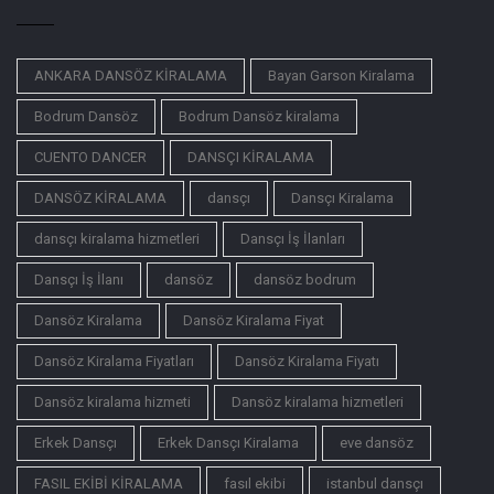
ANKARA DANSÖZ KİRALAMA
Bayan Garson Kiralama
Bodrum Dansöz
Bodrum Dansöz kiralama
CUENTO DANCER
DANSÇI KİRALAMA
DANSÖZ KİRALAMA
dansçı
Dansçı Kiralama
dansçı kiralama hizmetleri
Dansçı İş İlanları
Dansçı İş İlanı
dansöz
dansöz bodrum
Dansöz Kiralama
Dansöz Kiralama Fiyat
Dansöz Kiralama Fiyatları
Dansöz Kiralama Fiyatı
Dansöz kiralama hizmeti
Dansöz kiralama hizmetleri
Erkek Dansçı
Erkek Dansçı Kiralama
eve dansöz
FASIL EKİBİ KİRALAMA
fasıl ekibi
istanbul dansçı