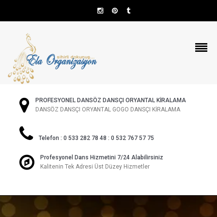
PROFESYONEL DANSÖZ DANSÇI ORYANTAL KİRALAMA
DANSÖZ DANSÇI ORYANTAL GOGO DANSÇI KİRALAMA
Telefon : 0 533 282 78 48 : 0 532 767 57 75
Profesyonel Dans Hizmetini 7/24 Alabilirsiniz
Kalitenin Tek Adresi Üst Düzey Hizmetler