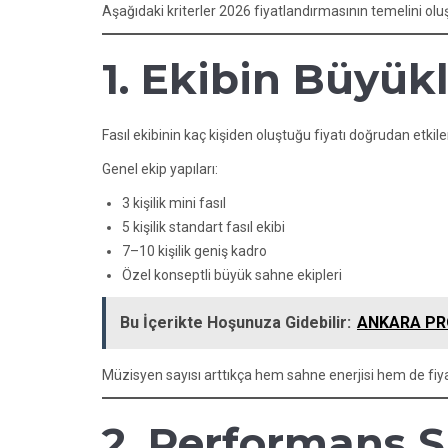
Aşağıdaki kriterler 2026 fiyatlandırmasının temelini oluş
1. Ekibin Büyük
Fasıl ekibinin kaç kişiden oluştuğu fiyatı doğrudan etkile
Genel ekip yapıları:
3 kişilik mini fasıl
5 kişilik standart fasıl ekibi
7–10 kişilik geniş kadro
Özel konseptli büyük sahne ekipleri
Bu İçerikte Hoşunuza Gidebilir:
ANKARA PRO
Müzisyen sayısı arttıkça hem sahne enerjisi hem de fiya
2. Performans S