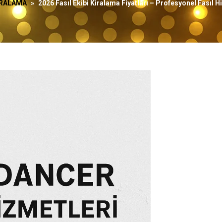
KİRALAMA
»
2026 Fasıl Ekibi Kiralama Fiyatları – Profesyonel Fasıl H