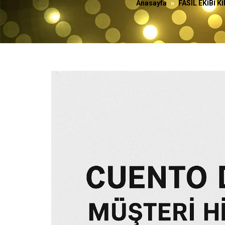
Anasayfa
»
FASIL EKİBİ 