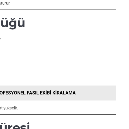
turur.
lüğü
r.
FESYONEL FASIL EKİBİ KİRALAMA
t yükselir.
üresi