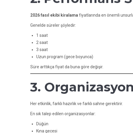
2026 fasıl ekibi
kiralama
fiyatlarında en önemli unsurla
Genelde süreler şöyledir:
1 saat
2 saat
3 saat
Uzun program (gece boyunca)
Süre arttıkça fiyat da buna göre değişir.
3. Organizasyo
Her etkinlik, farklı hazırlık ve farklı sahne gerektirir.
En sık talep edilen organizasyonlar:
Düğün
Kına gecesi