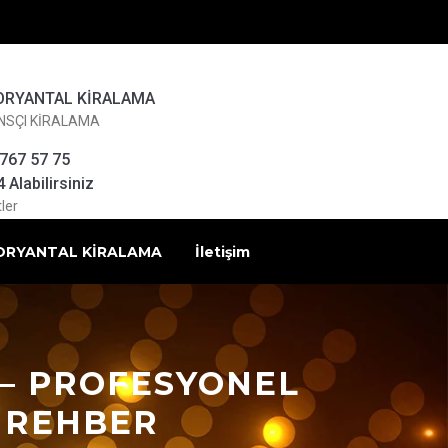
ORYANTAL KİRALAMA
NSÇI KİRALAMA
 767 57 75
Alabilirsiniz
ler
ORYANTAL KİRALAMA
İletişim
I – PROFESYONEL
L REHBER