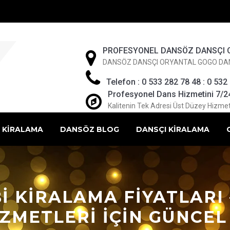
PROFESYONEL DANSÖZ DANSÇI 
DANSÖZ DANSÇI ORYANTAL GOGO DA
Telefon : 0 533 282 78 48 : 0 532
Profesyonel Dans Hizmetini 7/24 
Kalitenin Tek Adresi Üst Düzey Hizmet
 KİRALAMA
DANSÖZ BLOG
DANSÇI KİRALAMA
BI KIRALAMA FIYATLAR
IZMETLERI IÇIN GÜNCE