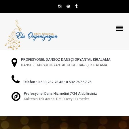
PROFESYONEL DANSÖZ DANSÇI ORYANTAL KİRALAMA
DANSÖZ DANSÇI ORYANTAL GOGO DANSÇI KİRALAMA
Telefon : 0 533 282 78 48 : 0 532 767 57 75
Profesyonel Dans Hizmetini 7/24 Alabilirsiniz
Kalitenin Tek Adresi Üst Düzey Hizmetler