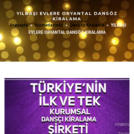
YILBAŞI EVLERE ORYANTAL DANSÖZ
KİRALAMA
Anasayfa
»
Hizmetlerimiz
»
Dansöz Kiralama
»
YILBAŞI
EVLERE ORYANTAL DANSÖZ KİRALAMA