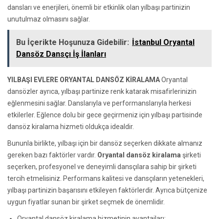
dansları ve enerjileri, önemli bir etkinlik olan yılbaşı partinizin
unutulmaz olmasını sağlar.
Bu İçerikte Hoşunuza Gidebilir:
İstanbul Oryantal
Dansöz Dansçı İş İlanları
YILBAŞI EVLERE ORYANTAL DANSÖZ KİRALAMA
Oryantal
dansözler ayrıca, yılbaşı partinize renk katarak misafirlerinizin
eğlenmesini sağlar. Danslarıyla ve performanslarıyla herkesi
etkilerler. Eğlence dolu bir gece geçirmeniz için yılbaşı partisinde
dansöz kiralama hizmeti oldukça idealdir.
Bununla birlikte, yılbaşı için bir dansöz seçerken dikkate almanız
gereken bazı faktörler vardır.
Oryantal dansöz kiralama
şirketi
seçerken, profesyonel ve deneyimli dansçılara sahip bir şirketi
tercih etmelisiniz. Performans kalitesi ve dansçıların yetenekleri,
yılbaşı partinizin başarısını etkileyen faktörlerdir. Ayrıca bütçenize
uygun fiyatlar sunan bir şirket seçmek de önemlidir.
Oryantal dansöz kiralama hizmetinin avantajları: