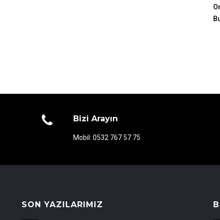
Or
B
Bizi Arayın
Mobil: 0532 767 57 75
SON YAZILARIMIZ
B