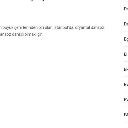
D
D
en büyük şehirlerinden biri olan İstanbul’da, oryantal dansöz
 dansöz dansçı olmak için
E
E
E
E
E
F