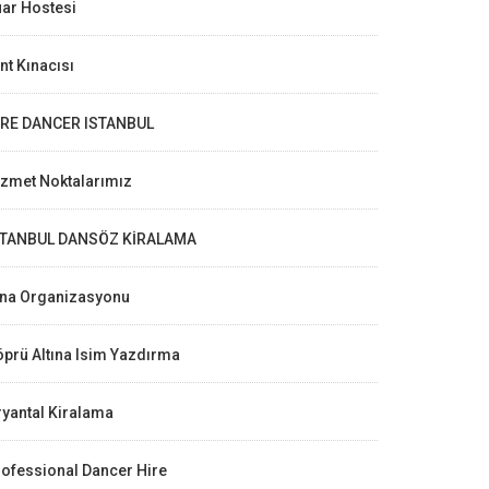
ar Hostesi
nt Kınacısı
IRE DANCER ISTANBUL
izmet Noktalarımız
STANBUL DANSÖZ KİRALAMA
ına Organizasyonu
prü Altına Isim Yazdırma
yantal Kiralama
ofessional Dancer Hire