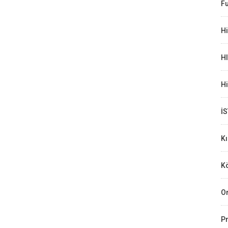
Fu
Hi
H
H
İ
K
Kö
Or
Pr