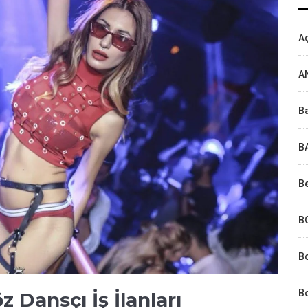
Aç
A
Ba
B
Be
B
B
Bo
 Dansçı İş İlanları