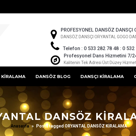
PROFESYONEL DANSÖZ DANSÇI 
DANSÖZ DANSÇI ORYANTAL GOGO DA
Telefon : 0 533 282 78 48 : 0 532
Profesyonel Dans Hizmetini 7/24 
Kalitenin Tek Adresi Üst Düzey Hizmet
 KİRALAMA
DANSÖZ BLOG
DANSÇI KİRALAMA
YANTAL DANSÖZ KİRAL
Anasayfa
»
Posts tagged ORYANTAL DANSÖZ KİRALAMA