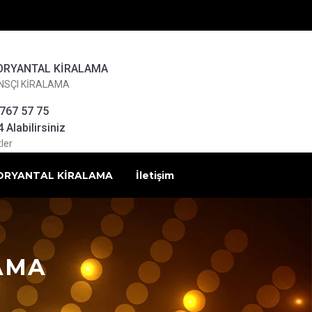
ORYANTAL KİRALAMA
NSÇI KİRALAMA
 767 57 75
Alabilirsiniz
ler
ORYANTAL KİRALAMA
İletişim
AMA