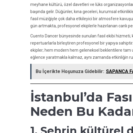
meyhane kültürü, özel davetleri ve lüks organizasyonlarıyl
başında gelir. Düğünler, kına geceleri, kurumsal etkinlikle
fasıl müziğiyle çok daha etkileyici bir atmosfere kavuş
gün artmakta, profesyonel ekiplerle hazırlanan canlı per
Cuento Dancer bünyesinde sunulan fasıl ekibi hizmeti; k
repertuarlarla birleştiren profesyonel bir yapıya sahipti
ekipler; hem modern hem geleneksel beklentilere tam u
eğlence yaratmakla kalmaz, aynı zamanda etkinliğin ruh
Bu İçerikte Hoşunuza Gidebilir:
SAPANCA FA
İstanbul’da Fas
Neden Bu Kadar
1. Şehrin kültürel