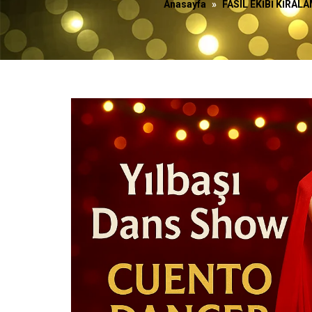
Anasayfa
»
FASIL EKİBİ KİRAL