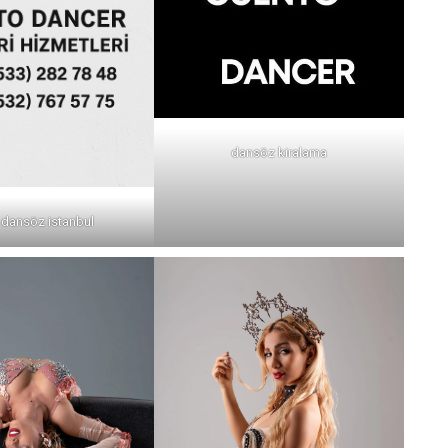
dansöz kiralama
k dansöz istanbul