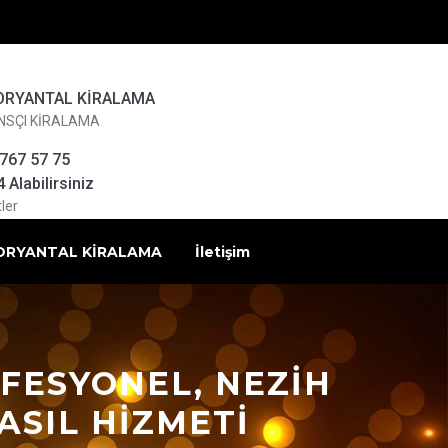
ORYANTAL KİRALAMA
NSÇI KİRALAMA
 767 57 75
Alabilirsiniz
ler
ORYANTAL KİRALAMA
İletişim
FESYONEL, NEZIH
ASIL HIZMETI