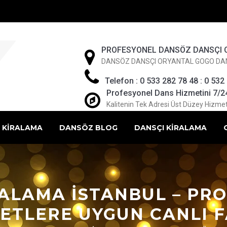
PROFESYONEL DANSÖZ DANSÇI 
DANSÖZ DANSÇI ORYANTAL GOGO DA
Telefon : 0 533 282 78 48 : 0 532
Profesyonel Dans Hizmetini 7/24 
Kalitenin Tek Adresi Üst Düzey Hizmet
 KİRALAMA
DANSÖZ BLOG
DANSÇI KİRALAMA
RALAMA İSTANBUL – PRO
ETLERE UYGUN CANLI F