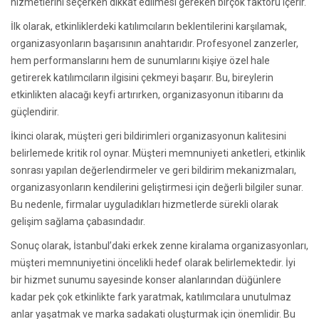
hizmetlerini seçerken dikkat edilmesi gereken birçok faktörü içerir.
İlk olarak, etkinliklerdeki katılımcıların beklentilerini karşılamak,
organizasyonların başarısının anahtarıdır. Profesyonel zanzerler,
hem performanslarını hem de sunumlarını kişiye özel hale
getirerek katılımcıların ilgisini çekmeyi başarır. Bu, bireylerin
etkinlikten alacağı keyfi artırırken, organizasyonun itibarını da
güçlendirir.
İkinci olarak, müşteri geri bildirimleri organizasyonun kalitesini
belirlemede kritik rol oynar. Müşteri memnuniyeti anketleri, etkinlik
sonrası yapılan değerlendirmeler ve geri bildirim mekanizmaları,
organizasyonların kendilerini geliştirmesi için değerli bilgiler sunar.
Bu nedenle, firmalar uyguladıkları hizmetlerde sürekli olarak
gelişim sağlama çabasındadır.
Sonuç olarak, İstanbul’daki erkek zenne kiralama organizasyonları,
müşteri memnuniyetini öncelikli hedef olarak belirlemektedir. İyi
bir hizmet sunumu sayesinde konser alanlarından düğünlere
kadar pek çok etkinlikte fark yaratmak, katılımcılara unutulmaz
anlar yaşatmak ve marka sadakati oluşturmak için önemlidir. Bu