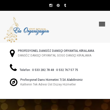
PROFESYONEL DANSÖZ DANSÇI ORYANTAL KİRALAMA
DANSÖZ DANSÇI ORYANTAL GOGO DANSÇI KİRALAMA
Telefon : 0 533 282 78 48 : 0 532 767 57 75
Profesyonel Dans Hizmetini 7/24 Alabilirsiniz
Kalitenin Tek Adresi Üst Düzey Hizmetler