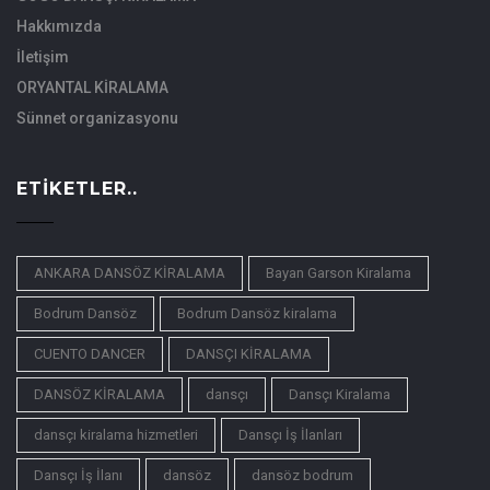
Hakkımızda
İletişim
ORYANTAL KİRALAMA
Sünnet organizasyonu
ETIKETLER..
ANKARA DANSÖZ KİRALAMA
Bayan Garson Kiralama
Bodrum Dansöz
Bodrum Dansöz kiralama
CUENTO DANCER
DANSÇI KİRALAMA
DANSÖZ KİRALAMA
dansçı
Dansçı Kiralama
dansçı kiralama hizmetleri
Dansçı İş İlanları
Dansçı İş İlanı
dansöz
dansöz bodrum