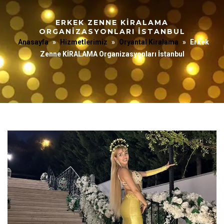
ERKEK ZENNE KİRALAMA
ORGANIZASYONLARI İSTANBUL
Anasayfa
»
Hizmetlerimiz
»
Oryantal Kiralama
»
Erkek
Zenne KİRALAMA Organizasyonları İstanbul