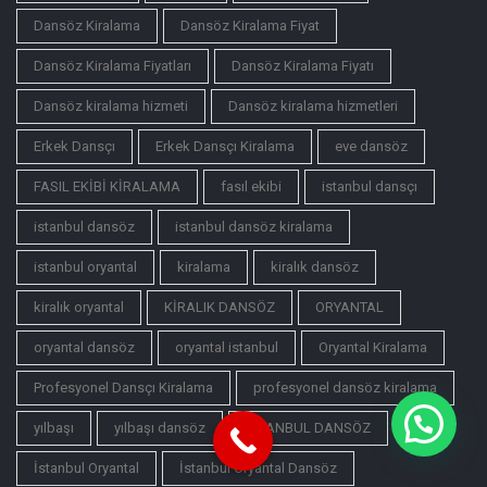
Dansöz Kiralama
Dansöz Kiralama Fiyat
Dansöz Kiralama Fiyatları
Dansöz Kiralama Fiyatı
Dansöz kiralama hizmeti
Dansöz kiralama hizmetleri
Erkek Dansçı
Erkek Dansçı Kiralama
eve dansöz
FASIL EKİBİ KİRALAMA
fasıl ekibi
istanbul dansçı
istanbul dansöz
istanbul dansöz kiralama
istanbul oryantal
kiralama
kiralık dansöz
kiralık oryantal
KİRALIK DANSÖZ
ORYANTAL
oryantal dansöz
oryantal istanbul
Oryantal Kiralama
Profesyonel Dansçı Kiralama
profesyonel dansöz kiralama
yılbaşı
yılbaşı dansöz
İSTANBUL DANSÖZ
İstanbul Oryantal
İstanbul Oryantal Dansöz