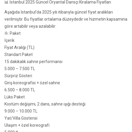
📊 İstanbul 2025 Güncel Oryantal Dansçı Kiralama Fiyatları
Aşağıda İstanbul’da 2025 yılı itibarıyla güncel fiyat aralıkları
verilmiştir. Bu fiyatlar ortalama düzeydedir ve hizmetin kapsamına
göre artabilir veya azalabilir:
⛵: Paket
İçerik
Fiyat Aralığı (TL)
Standart Paket
15 dakikalık sahne performansı
5.000 – 7.500 TL
Sürpriz Gösteri
Giriş koreografisi + özel sahne
6.500 – 8.000 TL
Lüks Paket
Kostüm değişimi, 2 dans, sahne ışığı desteği
9.000 – 10.000 TL
Yat/Villa Gösterisi
Ulaşım + özel koreografi