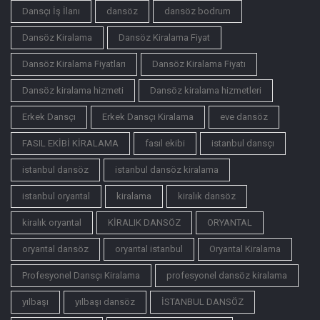
Dansçı İş İlanı
dansöz
dansöz bodrum
Dansöz Kiralama
Dansöz Kiralama Fiyat
Dansöz Kiralama Fiyatları
Dansöz Kiralama Fiyatı
Dansöz kiralama hizmeti
Dansöz kiralama hizmetleri
Erkek Dansçı
Erkek Dansçı Kiralama
eve dansöz
FASIL EKİBİ KİRALAMA
fasıl ekibi
istanbul dansçı
istanbul dansöz
istanbul dansöz kiralama
istanbul oryantal
kiralama
kiralık dansöz
kiralık oryantal
KİRALIK DANSÖZ
ORYANTAL
oryantal dansöz
oryantal istanbul
Oryantal Kiralama
Profesyonel Dansçı Kiralama
profesyonel dansöz kiralama
yılbaşı
yılbaşı dansöz
İSTANBUL DANSÖZ