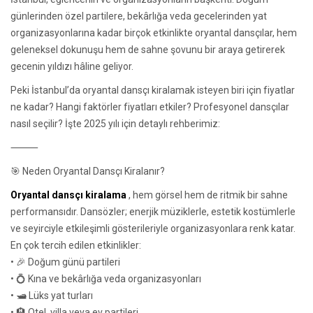
günlerinden özel partilere, bekârlığa veda gecelerinden yat
organizasyonlarına kadar birçok etkinlikte oryantal dansçılar, hem
geleneksel dokunuşu hem de sahne şovunu bir araya getirerek
gecenin yıldızı hâline geliyor.
Peki İstanbul’da oryantal dansçı kiralamak isteyen biri için fiyatlar
ne kadar? Hangi faktörler fiyatları etkiler? Profesyonel dansçılar
nasıl seçilir? İşte 2025 yılı için detaylı rehberimiz:
⸻
🎯 Neden Oryantal Dansçı Kiralanır?
Oryantal dansçı kiralama
, hem görsel hem de ritmik bir sahne
performansıdır. Dansözler; enerjik müziklerle, estetik kostümlerle
ve seyirciyle etkileşimli gösterileriyle organizasyonlara renk katar.
En çok tercih edilen etkinlikler:
• 🎉 Doğum günü partileri
• 💍 Kına ve bekârlığa veda organizasyonları
• 🛥️ Lüks yat turları
• 🏨 Otel, villa veya ev partileri