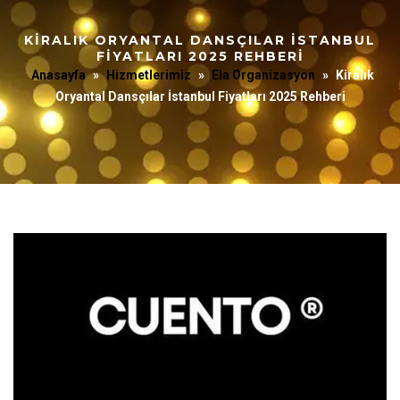
KIRALIK ORYANTAL DANSÇILAR İSTANBUL
FIYATLARI 2025 REHBERI
Anasayfa
»
Hizmetlerimiz
»
Ela Organizasyon
»
Kiralık
Oryantal Dansçılar İstanbul Fiyatları 2025 Rehberi