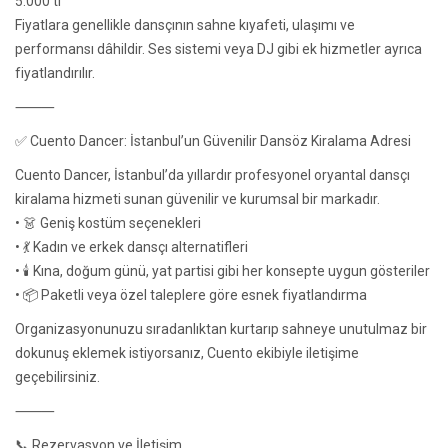
5.000 tl
Fiyatlara genellikle dansçının sahne kıyafeti, ulaşımı ve
performansı dâhildir. Ses sistemi veya DJ gibi ek hizmetler ayrıca
fiyatlandırılır.
⸻
✅ Cuento Dancer: İstanbul’un Güvenilir Dansöz Kiralama Adresi
Cuento Dancer, İstanbul’da yıllardır profesyonel oryantal dansçı
kiralama hizmeti sunan güvenilir ve kurumsal bir markadır.
• 👗 Geniş kostüm seçenekleri
• 💃 Kadın ve erkek dansçı alternatifleri
• 🕯️ Kına, doğum günü, yat partisi gibi her konsepte uygun gösteriler
• 📦 Paketli veya özel taleplere göre esnek fiyatlandırma
Organizasyonunuzu sıradanlıktan kurtarıp sahneye unutulmaz bir
dokunuş eklemek istiyorsanız, Cuento ekibiyle iletişime
geçebilirsiniz.
⸻
📞 Rezervasyon ve İletişim