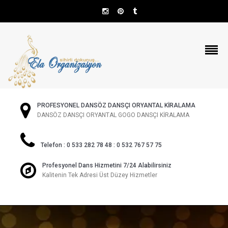
PROFESYONEL DANSÖZ DANSÇI ORYANTAL KİRALAMA
DANSÖZ DANSÇI ORYANTAL GOGO DANSÇI KİRALAMA
Telefon : 0 533 282 78 48 : 0 532 767 57 75
Profesyonel Dans Hizmetini 7/24 Alabilirsiniz
Kalitenin Tek Adresi Üst Düzey Hizmetler