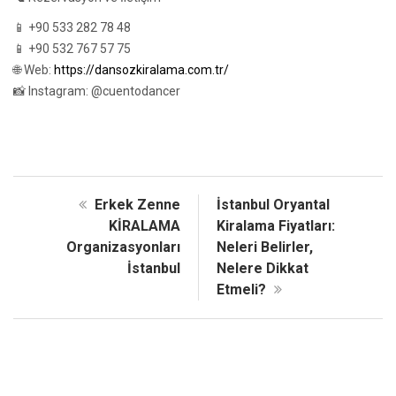
📱 +90 533 282 78 48
📱 +90 532 767 57 75
🌐 Web:
https://dansozkiralama.com.tr/
📸 Instagram: @cuentodancer
Erkek Zenne
İstanbul Oryantal
KİRALAMA
Kiralama Fiyatları:
Organizasyonları
Neleri Belirler,
İstanbul
Nelere Dikkat
Etmeli?