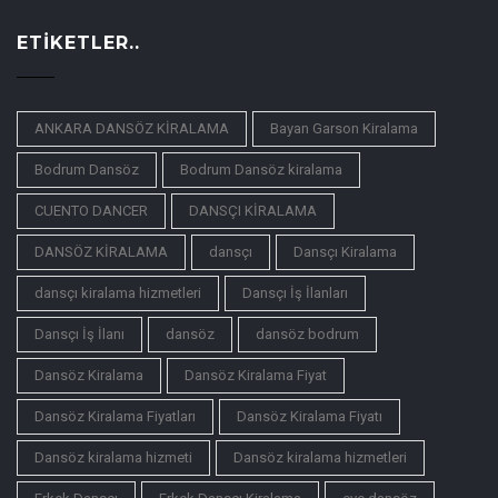
ETIKETLER..
ANKARA DANSÖZ KİRALAMA
Bayan Garson Kiralama
Bodrum Dansöz
Bodrum Dansöz kiralama
CUENTO DANCER
DANSÇI KİRALAMA
DANSÖZ KİRALAMA
dansçı
Dansçı Kiralama
dansçı kiralama hizmetleri
Dansçı İş İlanları
Dansçı İş İlanı
dansöz
dansöz bodrum
Dansöz Kiralama
Dansöz Kiralama Fiyat
Dansöz Kiralama Fiyatları
Dansöz Kiralama Fiyatı
Dansöz kiralama hizmeti
Dansöz kiralama hizmetleri