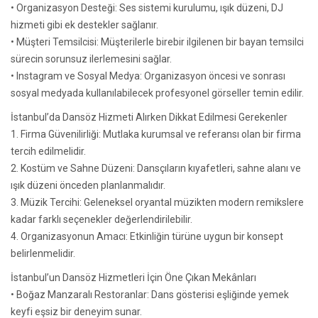
• Organizasyon Desteği: Ses sistemi kurulumu, ışık düzeni, DJ
hizmeti gibi ek destekler sağlanır.
• Müşteri Temsilcisi: Müşterilerle birebir ilgilenen bir bayan temsilci
sürecin sorunsuz ilerlemesini sağlar.
• Instagram ve Sosyal Medya: Organizasyon öncesi ve sonrası
sosyal medyada kullanılabilecek profesyonel görseller temin edilir.
İstanbul’da Dansöz Hizmeti Alırken Dikkat Edilmesi Gerekenler
1. Firma Güvenilirliği: Mutlaka kurumsal ve referansı olan bir firma
tercih edilmelidir.
2. Kostüm ve Sahne Düzeni: Dansçıların kıyafetleri, sahne alanı ve
ışık düzeni önceden planlanmalıdır.
3. Müzik Tercihi: Geleneksel oryantal müzikten modern remikslere
kadar farklı seçenekler değerlendirilebilir.
4. Organizasyonun Amacı: Etkinliğin türüne uygun bir konsept
belirlenmelidir.
İstanbul’un Dansöz Hizmetleri İçin Öne Çıkan Mekânları
• Boğaz Manzaralı Restoranlar: Dans gösterisi eşliğinde yemek
keyfi eşsiz bir deneyim sunar.