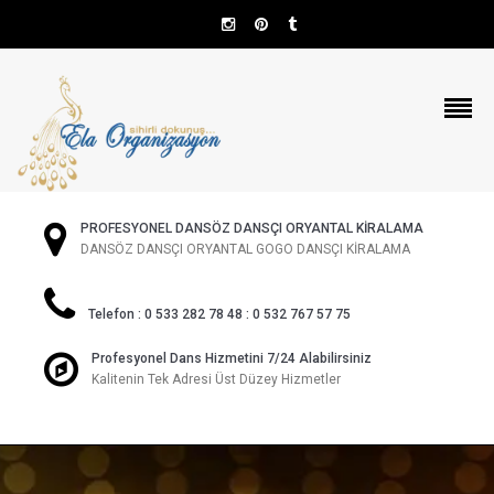
PROFESYONEL DANSÖZ DANSÇI ORYANTAL KİRALAMA
DANSÖZ DANSÇI ORYANTAL GOGO DANSÇI KİRALAMA
Telefon : 0 533 282 78 48 : 0 532 767 57 75
Profesyonel Dans Hizmetini 7/24 Alabilirsiniz
Kalitenin Tek Adresi Üst Düzey Hizmetler