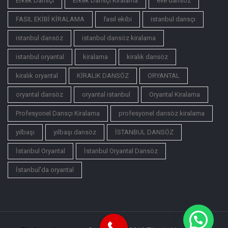
Erkek Dansçı
Erkek Dansçı Kiralama
eve dansöz
FASIL EKİBİ KİRALAMA
fasıl ekibi
istanbul dansçı
istanbul dansöz
istanbul dansöz kiralama
istanbul oryantal
kiralama
kiralık dansöz
kiralık oryantal
KİRALIK DANSÖZ
ORYANTAL
oryantal dansöz
oryantal istanbul
Oryantal Kiralama
Profesyonel Dansçı Kiralama
profesyonel dansöz kiralama
yılbaşı
yılbaşı dansöz
İSTANBUL DANSÖZ
İstanbul Oryantal
İstanbul Oryantal Dansöz
İstanbul’da oryantal