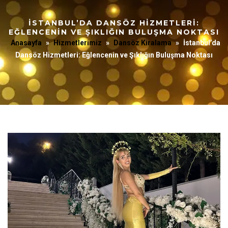
İSTANBUL’DA DANSÖZ HIZMETLERI:
EĞLENCENIN VE ŞIKLIĞIN BULUŞMA NOKTASI
Anasayfa
»
Hizmetlerimiz
»
Dansöz Kiralama
»
İstanbul’da
Dansöz Hizmetleri: Eğlencenin ve Şıklığın Buluşma Noktası