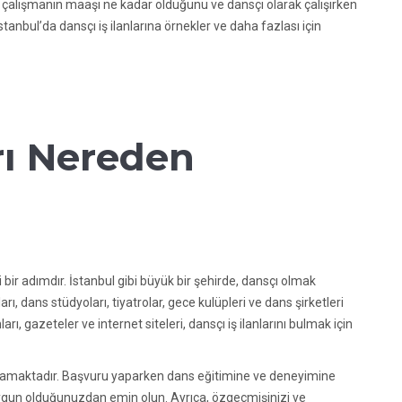
ak çalışmanın maaşı ne kadar olduğunu ve dansçı olarak çalışırken
stanbul’da dansçı iş ilanlarına örnekler ve daha fazlası için
arı Nereden
i bir adımdır. İstanbul gibi büyük bir şehirde, dansçı olmak
arı, dans stüdyoları, tiyatrolar, gece kulüpleri ve dans şirketleri
rı, gazeteler ve internet siteleri, dansçı iş ilanlarını bulmak için
r aramaktadır. Başvuru yaparken dans eğitimine ve deneyimine
e uygun olduğunuzdan emin olun. Ayrıca, özgeçmişinizi ve