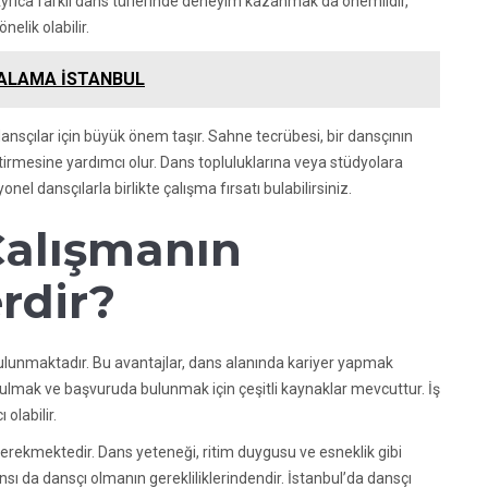
z. Ayrıca farklı dans türlerinde deneyim kazanmak da önemlidir,
nelik olabilir.
RALAMA İSTANBUL
ansçılar için büyük önem taşır. Sahne tecrübesi, bir dansçının
ştirmesine yardımcı olur. Dans topluluklarına veya stüdyolara
nel dansçılarla birlikte çalışma fırsatı bulabilirsiniz.
Çalışmanın
rdir?
bulunmaktadır. Bu avantajlar, dans alanında kariyer yapmak
nı bulmak ve başvuruda bulunmak için çeşitli kaynaklar mevcuttur. İş
 olabilir.
r gerekmektedir. Dans yeteneği, ritim duygusu ve esneklik gibi
nsı da dansçı olmanın gerekliliklerindendir. İstanbul’da dansçı