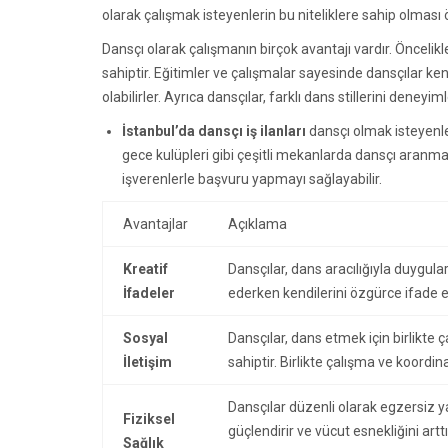
olarak çalışmak isteyenlerin bu niteliklere sahip olması 
Dansçı olarak çalışmanın birçok avantajı vardır. Öncelikle
sahiptir. Eğitimler ve çalışmalar sayesinde dansçılar kendi
olabilirler. Ayrıca dansçılar, farklı dans stillerini dene
İstanbul’da dansçı iş ilanları
dansçı olmak isteyenler
gece kulüpleri gibi çeşitli mekanlarda dansçı aranmakt
işverenlerle başvuru yapmayı sağlayabilir.
Avantajlar
Açıklama
Kreatif
Dansçılar, dans aracılığıyla duygula
İfadeler
ederken kendilerini özgürce ifade edeb
Sosyal
Dansçılar, dans etmek için birlikte ç
İletişim
sahiptir. Birlikte çalışma ve koordin
Dansçılar düzenli olarak egzersiz yap
Fiziksel
güçlendirir ve vücut esnekliğini artt
Sağlık