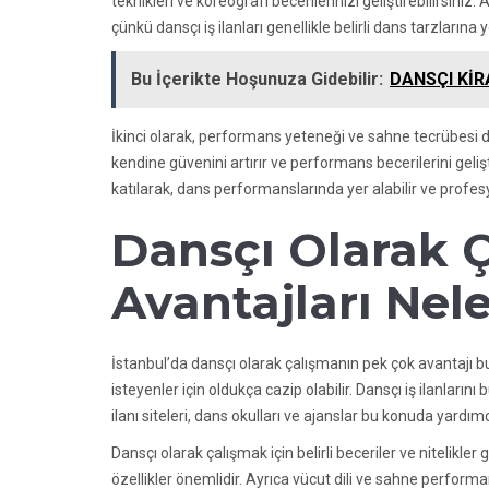
teknikleri ve koreografi becerilerinizi geliştirebilirsini
çünkü dansçı iş ilanları genellikle belirli dans tarzlarına yö
Bu İçerikte Hoşunuza Gidebilir:
DANSÇI Kİ
İkinci olarak, performans yeteneği ve sahne tecrübesi d
kendine güvenini artırır ve performans becerilerini geli
katılarak, dans performanslarında yer alabilir ve profesyo
Dansçı Olarak 
Avantajları Nele
İstanbul’da dansçı olarak çalışmanın pek çok avantajı 
isteyenler için oldukça cazip olabilir. Dansçı iş ilanları
ilanı siteleri, dans okulları ve ajanslar bu konuda yardımcı
Dansçı olarak çalışmak için belirli beceriler ve nitelikle
özellikler önemlidir. Ayrıca vücut dili ve sahne performa