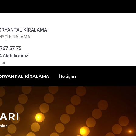
ORYANTAL KİRALAMA
NSÇI KİRALAMA
 767 57 75
Alabilirsiniz
ler
ORYANTAL KİRALAMA
İletişim
LARI
nları