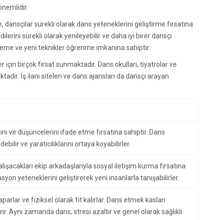
önemlidir.
, dansçılar sürekli olarak dans yeteneklerini geliştirme fırsatına
lerini sürekli olarak yenileyebilir ve daha iyi birer dansçı
yimleme ve yeni teknikler öğrenme imkanına sahiptir.
 için birçok fırsat sunmaktadır. Dans okulları, tiyatrolar ve
adır. İş ilanı siteleri ve dans ajansları da dansçı arayan
rını ve düşüncelerini ifade etme fırsatına sahiptir. Dans
ilir ve yaratıcılıklarını ortaya koyabilirler.
alışacakları ekip arkadaşlarıyla sosyal iletişim kurma fırsatına
asyon yeteneklerini geliştirerek yeni insanlarla tanışabilirler.
arlar ve fiziksel olarak fit kalırlar. Dans etmek kasları
ırır. Aynı zamanda dans, stresi azaltır ve genel olarak sağlıklı