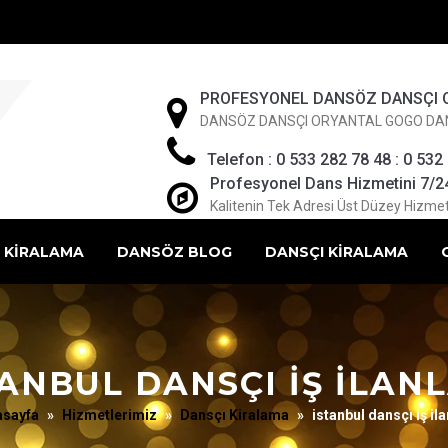
PROFESYONEL DANSÖZ DANSÇI 
DANSÖZ DANSÇI ORYANTAL GOGO DA
Telefon : 0 533 282 78 48 : 0 532
Profesyonel Dans Hizmetini 7/24 
Kalitenin Tek Adresi Üst Düzey Hizmet
 KİRALAMA
DANSÖZ BLOG
DANSÇI KİRALAMA
ANBUL DANSÇI IŞ ILAN
asayfa
»
Hizmetlerimiz
»
Dansçı Kiralama
»
istanbul dansçı iş ila