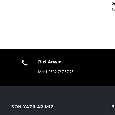
Or
B
Bizi Arayın
Mobil: 0532 767 57 75
SON YAZILARIMIZ
B