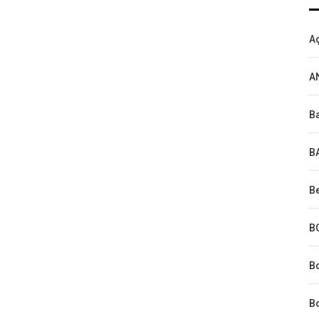
Aç
A
Ba
B
Be
B
B
Bo