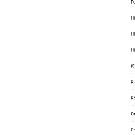
Fu
Hi
H
H
İ
K
Kö
Or
Pr