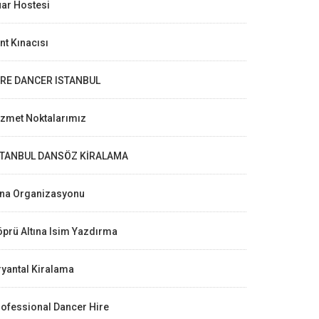
ar Hostesi
nt Kınacısı
IRE DANCER ISTANBUL
izmet Noktalarımız
STANBUL DANSÖZ KİRALAMA
ına Organizasyonu
prü Altına Isim Yazdırma
yantal Kiralama
ofessional Dancer Hire