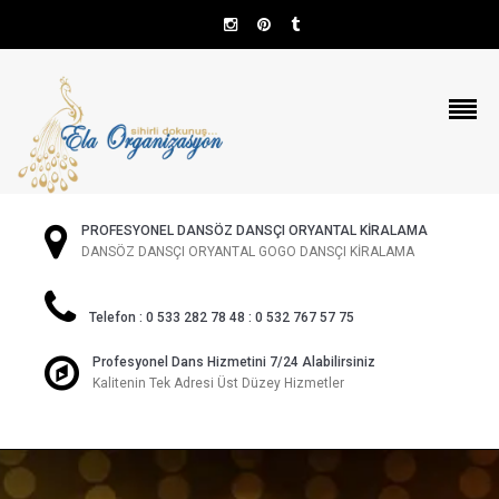
PROFESYONEL DANSÖZ DANSÇI ORYANTAL KİRALAMA
DANSÖZ DANSÇI ORYANTAL GOGO DANSÇI KİRALAMA
Telefon : 0 533 282 78 48 : 0 532 767 57 75
Profesyonel Dans Hizmetini 7/24 Alabilirsiniz
Kalitenin Tek Adresi Üst Düzey Hizmetler