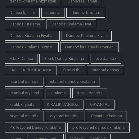
dansçı kiralama hizmetleri
Dansçı İş İlanları
Dansçı İş İlanı
dansöz
dansöz bodrum
Dansöz Kiralama
Dansöz Kiralama Fiyat
Dansöz Kiralama Fiyatları
Dansöz Kiralama Fiyatı
Dansöz kiralama hizmeti
Dansöz kiralama hizmetleri
Erkek Dansçı
Erkek Dansçı Kiralama
eve dansöz
FASIL EKİBİ KİRALAMA
fasıl ekibi
istanbul dansçı
istanbul dansöz
istanbul dansöz kiralama
istanbul oryantal
kiralama
kiralık dansöz
kiralık oryantal
KİRALIK DANSÖZ
ORYANTAL
oryantal dansöz
oryantal istanbul
Oryantal Kiralama
Profesyonel Dansçı Kiralama
profesyonel dansöz kiralama
yılbaşı
yılbaşı dansöz
İSTANBUL DANSÖZ