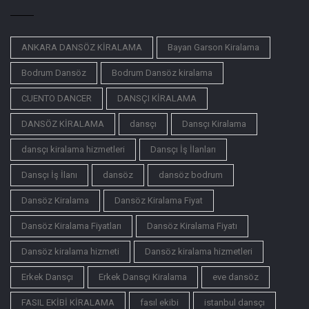
ANKARA DANSÖZ KİRALAMA
Bayan Garson Kiralama
Bodrum Dansöz
Bodrum Dansöz kiralama
CUENTO DANCER
DANSÇI KİRALAMA
DANSÖZ KİRALAMA
dansçı
Dansçı Kiralama
dansçı kiralama hizmetleri
Dansçı İş İlanları
Dansçı İş İlanı
dansöz
dansöz bodrum
Dansöz Kiralama
Dansöz Kiralama Fiyat
Dansöz Kiralama Fiyatları
Dansöz Kiralama Fiyatı
Dansöz kiralama hizmeti
Dansöz kiralama hizmetleri
Erkek Dansçı
Erkek Dansçı Kiralama
eve dansöz
FASIL EKİBİ KİRALAMA
fasıl ekibi
istanbul dansçı