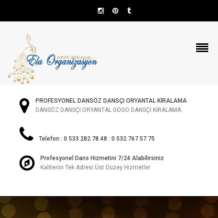
PROFESYONEL DANSÖZ DANSÇI ORYANTAL KİRALAMA
DANSÖZ DANSÇI ORYANTAL GOGO DANSÇI KİRALAMA
Telefon : 0 533 282 78 48 : 0 532 767 57 75
Profesyonel Dans Hizmetini 7/24 Alabilirsiniz
Kalitenin Tek Adresi Üst Düzey Hizmetler