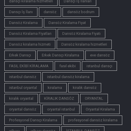
dansçı kiralama hizmetleri
Dansçı İş İlanları
Dansçı İş İlanı
dansöz
dansöz bodrum
Dansöz Kiralama
Dansöz Kiralama Fiyat
Dansöz Kiralama Fiyatları
Dansöz Kiralama Fiyatı
Dansöz kiralama hizmeti
Dansöz kiralama hizmetleri
Erkek Dansçı
Erkek Dansçı Kiralama
eve dansöz
FASIL EKİBİ KİRALAMA
fasıl ekibi
istanbul dansçı
istanbul dansöz
istanbul dansöz kiralama
istanbul oryantal
kiralama
kiralık dansöz
kiralık oryantal
KİRALIK DANSÖZ
ORYANTAL
oryantal dansöz
oryantal istanbul
Oryantal Kiralama
Profesyonel Dansçı Kiralama
profesyonel dansöz kiralama
yılbaşı
yılbaşı dansöz
İSTANBUL DANSÖZ