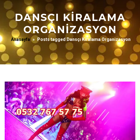
DANSÇI KIRALAMA
ORGANIZASYON
Anasayfa
»
Posts tagged Dansçı Kiralama Organizasyon