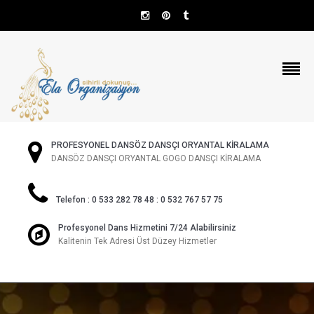
PROFESYONEL DANSÖZ DANSÇI ORYANTAL KİRALAMA
DANSÖZ DANSÇI ORYANTAL GOGO DANSÇI KİRALAMA
Telefon : 0 533 282 78 48 : 0 532 767 57 75
Profesyonel Dans Hizmetini 7/24 Alabilirsiniz
Kalitenin Tek Adresi Üst Düzey Hizmetler