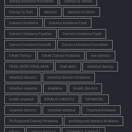
dansçı kiralama hizmetleri
Dansçı İş İlanları
Dansçı İş İlanı
dansöz
dansöz bodrum
Dansöz Kiralama
Dansöz Kiralama Fiyat
Dansöz Kiralama Fiyatları
Dansöz Kiralama Fiyatı
Dansöz kiralama hizmeti
Dansöz kiralama hizmetleri
Erkek Dansçı
Erkek Dansçı Kiralama
eve dansöz
FASIL EKİBİ KİRALAMA
fasıl ekibi
istanbul dansçı
istanbul dansöz
istanbul dansöz kiralama
istanbul oryantal
kiralama
kiralık dansöz
kiralık oryantal
KİRALIK DANSÖZ
ORYANTAL
oryantal dansöz
oryantal istanbul
Oryantal Kiralama
Profesyonel Dansçı Kiralama
profesyonel dansöz kiralama
yılbaşı
yılbaşı dansöz
İSTANBUL DANSÖZ