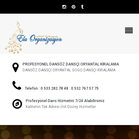
PROFESYONEL DANSÖZ DANSÇI ORYANTAL KİRALAMA
DANSÖZ DANSÇI ORYANTAL GOGO DANSÇI KİRALAMA
Telefon : 0 533 282 78 48 : 0 532 767 57 75
Profesyonel Dans Hizmetini 7/24 Alabilirsiniz
Kalitenin Tek Adresi Üst Düzey Hizmetler