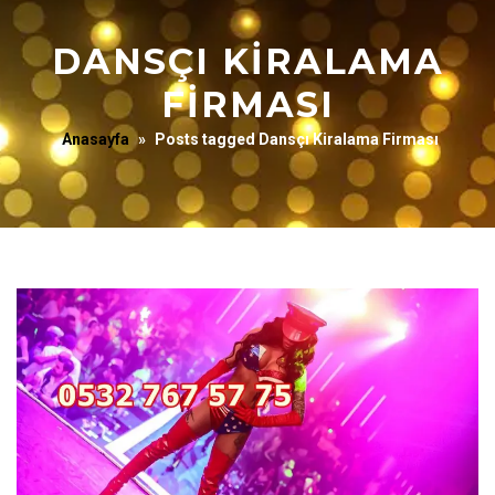
DANSÇI KIRALAMA
FIRMASI
Anasayfa
»
Posts tagged Dansçı Kiralama Firması