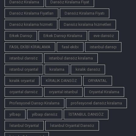
Dansöz Kiralama
Dansöz Kiralama Fiyat
Dansöz Kiralama Fiyatları
Dansöz Kiralama Fiyatı
Dansöz kiralama hizmeti
Dansöz kiralama hizmetleri
Erkek Dansçı
Erkek Dansçı Kiralama
eve dansöz
FASIL EKİBİ KİRALAMA
fasıl ekibi
istanbul dansçı
istanbul dansöz
istanbul dansöz kiralama
istanbul oryantal
kiralama
kiralık dansöz
kiralık oryantal
KİRALIK DANSÖZ
ORYANTAL
oryantal dansöz
oryantal istanbul
Oryantal Kiralama
Profesyonel Dansçı Kiralama
profesyonel dansöz kiralama
yılbaşı
yılbaşı dansöz
İSTANBUL DANSÖZ
İstanbul Oryantal
İstanbul Oryantal Dansöz