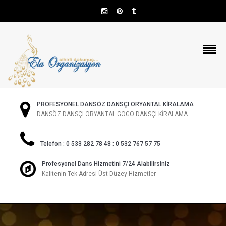
PROFESYONEL DANSÖZ DANSÇI ORYANTAL KİRALAMA
DANSÖZ DANSÇI ORYANTAL GOGO DANSÇI KİRALAMA
Telefon : 0 533 282 78 48 : 0 532 767 57 75
Profesyonel Dans Hizmetini 7/24 Alabilirsiniz
Kalitenin Tek Adresi Üst Düzey Hizmetler