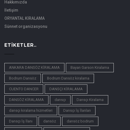
Hakkımızda
İletişim
ORYANTAL KİRALAMA
Sünnet organizasyonu
ETIKETLER..
ANKARA DANSÖZ KİRALAMA
Bayan Garson Kiralama
Bodrum Dansöz
Bodrum Dansöz kiralama
CUENTO DANCER
DANSÇI KİRALAMA
DANSÖZ KİRALAMA
dansçı
Dansçı Kiralama
dansçı kiralama hizmetleri
Dansçı İş İlanları
Dansçı İş İlanı
dansöz
dansöz bodrum