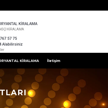
ORYANTAL KİRALAMA
NSÇI KİRALAMA
 767 57 75
Alabilirsiniz
ler
ORYANTAL KİRALAMA
İletişim
TLARI
ı