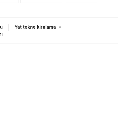
nu
Yat tekne kiralama
rı