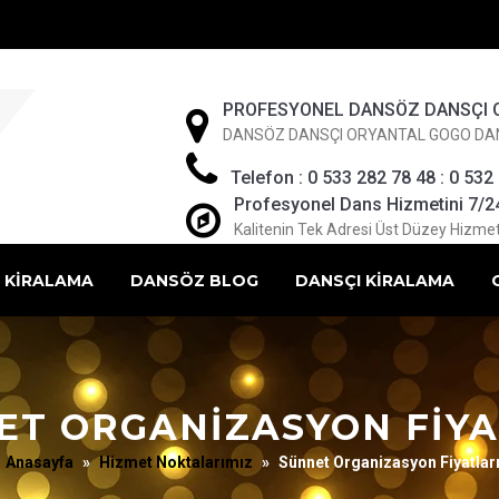
PROFESYONEL DANSÖZ DANSÇI 
DANSÖZ DANSÇI ORYANTAL GOGO DA
Telefon : 0 533 282 78 48 : 0 532
Profesyonel Dans Hizmetini 7/24 
Kalitenin Tek Adresi Üst Düzey Hizmet
 KİRALAMA
DANSÖZ BLOG
DANSÇI KİRALAMA
ET ORGANIZASYON FIYA
Anasayfa
»
Hizmet Noktalarımız
»
Sünnet Organizasyon Fiyatlar