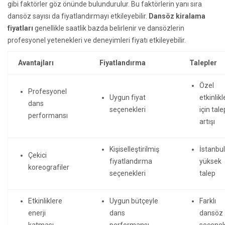
gibi faktörler göz önünde bulundurulur. Bu faktörlerin yanı sıra
dansöz sayısı da fiyatlandırmayı etkileyebilir.
Dansöz kiralama
fiyatları
genellikle saatlik bazda belirlenir ve dansözlerin
profesyonel yetenekleri ve deneyimleri fiyatı etkileyebilir.
Avantajları
Fiyatlandırma
Talepler
Özel
Profesyonel
Uygun fiyat
etkinlikl
dans
seçenekleri
için tale
performansı
artışı
Kişiselleştirilmiş
İstanbul
Çekici
fiyatlandırma
yüksek
koreografiler
seçenekleri
talep
Etkinliklere
Uygun bütçeyle
Farklı
enerji
dans
dansöz
katması
performansı
seçenek