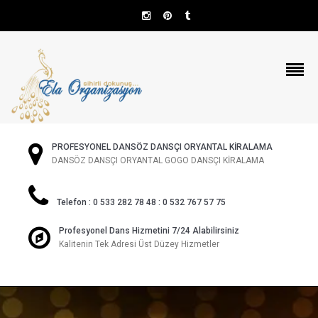
PROFESYONEL DANSÖZ DANSÇI ORYANTAL KİRALAMA
DANSÖZ DANSÇI ORYANTAL GOGO DANSÇI KİRALAMA
Telefon : 0 533 282 78 48 : 0 532 767 57 75
Profesyonel Dans Hizmetini 7/24 Alabilirsiniz
Kalitenin Tek Adresi Üst Düzey Hizmetler