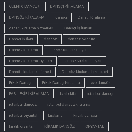
CUENTO DANCER
DANSÇI KİRALAMA
DANSÖZ KİRALAMA
dansçı
Dansçı Kiralama
dansçı kiralama hizmetleri
Dansçı İş İlanları
Dansçı İş İlanı
dansöz
dansöz bodrum
Dansöz Kiralama
Dansöz Kiralama Fiyat
Dansöz Kiralama Fiyatları
Dansöz Kiralama Fiyatı
Dansöz kiralama hizmeti
Dansöz kiralama hizmetleri
Erkek Dansçı
Erkek Dansçı Kiralama
eve dansöz
FASIL EKİBİ KİRALAMA
fasıl ekibi
istanbul dansçı
istanbul dansöz
istanbul dansöz kiralama
istanbul oryantal
kiralama
kiralık dansöz
kiralık oryantal
KİRALIK DANSÖZ
ORYANTAL