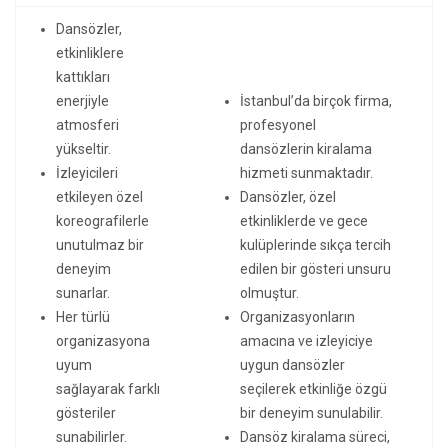
Dansözler,
etkinliklere
kattıkları
enerjiyle
İstanbul’da birçok firma,
atmosferi
profesyonel
yükseltir.
dansözlerin kiralama
İzleyicileri
hizmeti sunmaktadır.
etkileyen özel
Dansözler, özel
koreografilerle
etkinliklerde ve gece
unutulmaz bir
kulüplerinde sıkça tercih
deneyim
edilen bir gösteri unsuru
sunarlar.
olmuştur.
Her türlü
Organizasyonların
organizasyona
amacına ve izleyiciye
uyum
uygun dansözler
sağlayarak farklı
seçilerek etkinliğe özgü
gösteriler
bir deneyim sunulabilir.
sunabilirler.
Dansöz kiralama süreci,