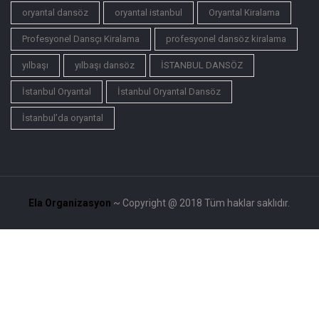
oryantal dansöz
oryantal istanbul
Oryantal Kiralama
Profesyonel Dansçı Kiralama
profesyonel dansöz kiralama
yılbaşı
yılbaşı dansöz
İSTANBUL DANSÖZ
İstanbul Oryantal
İstanbul Oryantal Dansöz
İstanbul’da oryantal
Ela Organizasyon
~ Copyright @ 2018 Tüm haklar saklıdır.