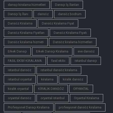
dansçı kiralama hizmetleri
Dansçı İş İlanları
Dansçı İş İlanı
dansöz
dansöz bodrum
Dansöz Kiralama
Dansöz Kiralama Fiyat
Dansöz Kiralama Fiyatları
Dansöz Kiralama Fiyatı
Dansöz kiralama hizmeti
Dansöz kiralama hizmetleri
Erkek Dansçı
Erkek Dansçı Kiralama
eve dansöz
FASIL EKİBİ KİRALAMA
fasıl ekibi
istanbul dansçı
istanbul dansöz
istanbul dansöz kiralama
istanbul oryantal
kiralama
kiralık dansöz
kiralık oryantal
KİRALIK DANSÖZ
ORYANTAL
oryantal dansöz
oryantal istanbul
Oryantal Kiralama
Profesyonel Dansçı Kiralama
profesyonel dansöz kiralama