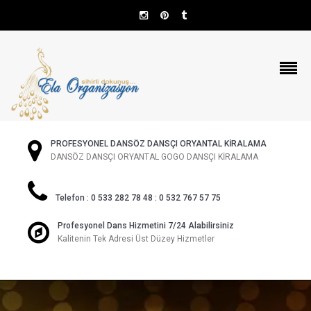
PROFESYONEL DANSÖZ DANSÇI ORYANTAL KİRALAMA
DANSÖZ DANSÇI ORYANTAL GOGO DANSÇI KİRALAMA
Telefon : 0 533 282 78 48 : 0 532 767 57 75
Profesyonel Dans Hizmetini 7/24 Alabilirsiniz
Kalitenin Tek Adresi Üst Düzey Hizmetler