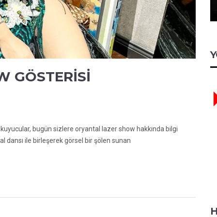
Y
W GÖSTERİSİ
cular, bugün sizlere oryantal lazer show hakkında bilgi
l dansı ile birleşerek görsel bir şölen sunan
H