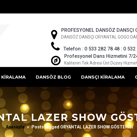
PROFESYONEL DANSÖZ DANSÇI 
DANSÖZ DANSÇI ORYANTAL GOGO DA
Telefon : 0 533 282 78 48 : 0 532
Profesyonel Dans Hizmetini 7/24 
Kalitenin Tek Adresi Üst Düzey Hizmet
 KİRALAMA
DANSÖZ BLOG
DANSÇI KİRALAMA
NTAL LAZER SHOW GÖST
Anasayfa
»
Posts tagged ORYANTAL LAZER SHOW GÖSTERİSİ