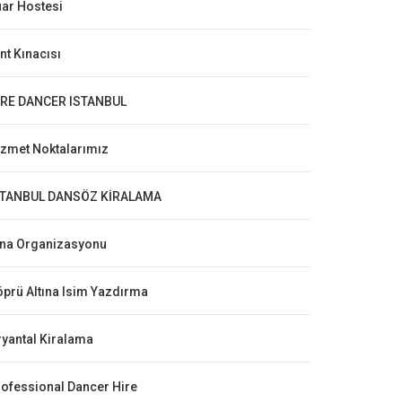
ar Hostesi
nt Kınacısı
IRE DANCER ISTANBUL
izmet Noktalarımız
STANBUL DANSÖZ KİRALAMA
ına Organizasyonu
prü Altına Isim Yazdırma
yantal Kiralama
ofessional Dancer Hire