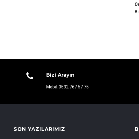
Or
B
Bizi Arayın
Mobil: 0532 767 57 75
SON YAZILARIMIZ
B