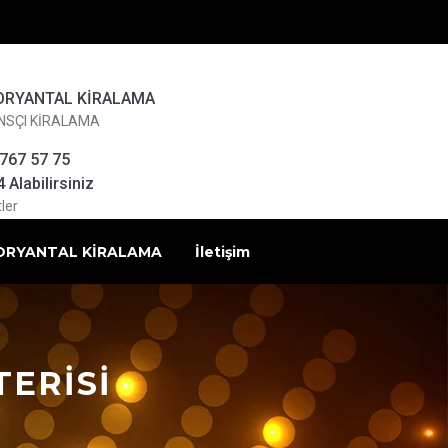
ORYANTAL KİRALAMA
NSÇI KİRALAMA
 767 57 75
Alabilirsiniz
ler
ORYANTAL KİRALAMA
İletişim
ERİSİ