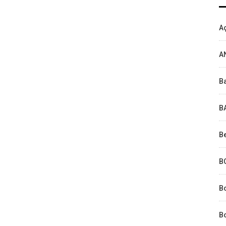
Aç
A
Ba
B
Be
B
B
Bo