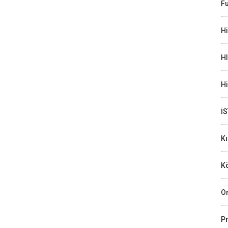
Fu
Hi
H
H
İ
K
Kö
Or
Pr