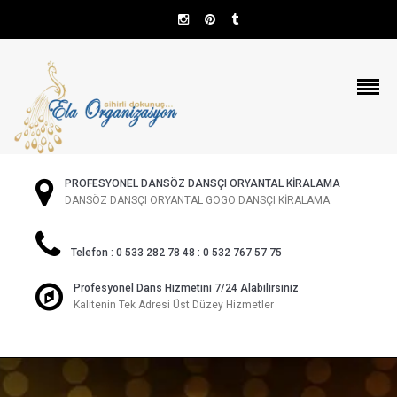
PROFESYONEL DANSÖZ DANSÇI ORYANTAL KİRALAMA
DANSÖZ DANSÇI ORYANTAL GOGO DANSÇI KİRALAMA
Telefon : 0 533 282 78 48 : 0 532 767 57 75
Profesyonel Dans Hizmetini 7/24 Alabilirsiniz
Kalitenin Tek Adresi Üst Düzey Hizmetler