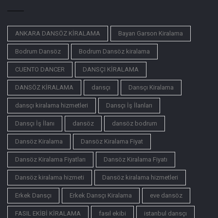
ANKARA DANSÖZ KİRALAMA
Bayan Garson Kiralama
Bodrum Dansöz
Bodrum Dansöz kiralama
CUENTO DANCER
DANSÇI KİRALAMA
DANSÖZ KİRALAMA
dansçı
Dansçı Kiralama
dansçı kiralama hizmetleri
Dansçı İş İlanları
Dansçı İş İlanı
dansöz
dansöz bodrum
Dansöz Kiralama
Dansöz Kiralama Fiyat
Dansöz Kiralama Fiyatları
Dansöz Kiralama Fiyatı
Dansöz kiralama hizmeti
Dansöz kiralama hizmetleri
Erkek Dansçı
Erkek Dansçı Kiralama
eve dansöz
FASIL EKİBİ KİRALAMA
fasıl ekibi
istanbul dansçı