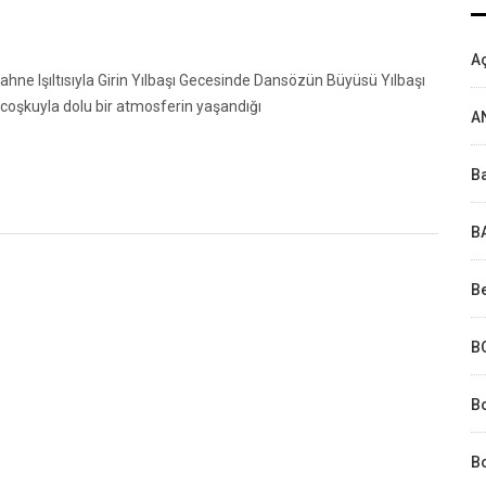
Aç
ahne Işıltısıyla Girin Yılbaşı Gecesinde Dansözün Büyüsü Yılbaşı
 coşkuyla dolu bir atmosferin yaşandığı
A
Ba
B
Be
B
B
Bo