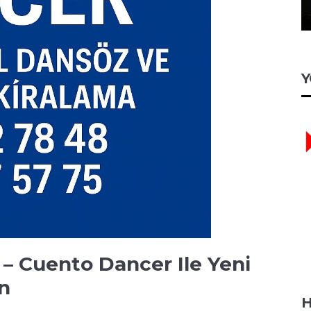
Y
 – Cuento Dancer Ile Yeni
in
H