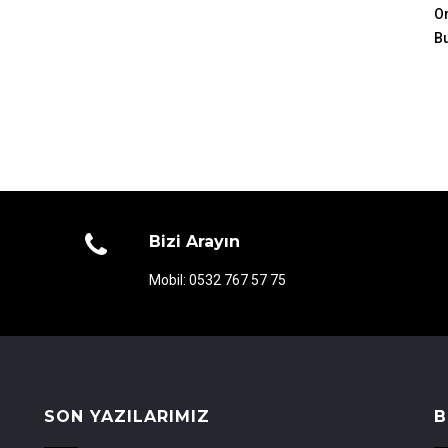
Or
B
Bizi Arayın
Mobil: 0532 767 57 75
SON YAZILARIMIZ
B