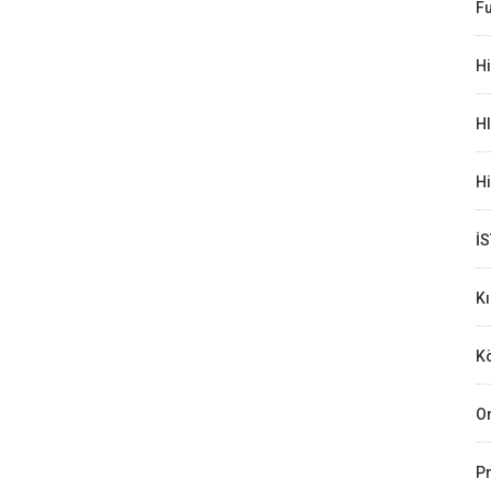
Fu
Hi
H
H
İ
K
Kö
Or
Pr