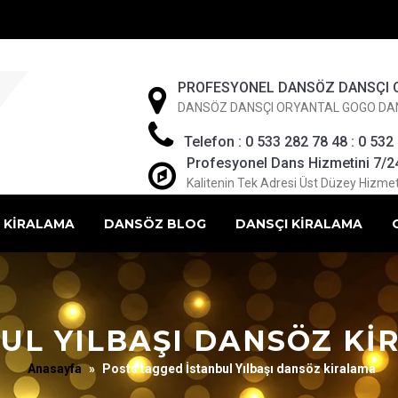
PROFESYONEL DANSÖZ DANSÇI 
DANSÖZ DANSÇI ORYANTAL GOGO DA
Telefon : 0 533 282 78 48 : 0 532
Profesyonel Dans Hizmetini 7/24 
Kalitenin Tek Adresi Üst Düzey Hizmet
 KİRALAMA
DANSÖZ BLOG
DANSÇI KİRALAMA
UL YILBAŞI DANSÖZ K
Anasayfa
»
Posts tagged İstanbul Yılbaşı dansöz kiralama