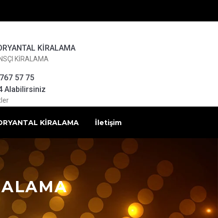
ORYANTAL KİRALAMA
NSÇI KİRALAMA
 767 57 75
Alabilirsiniz
ler
ORYANTAL KİRALAMA
İletişim
IRALAMA