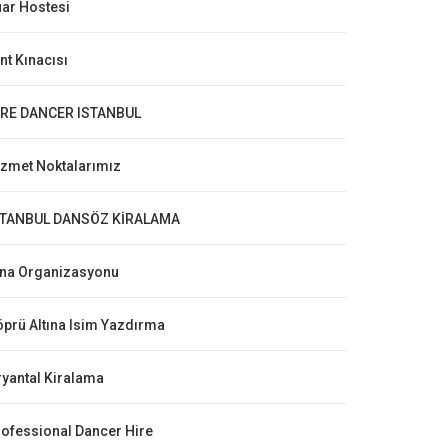
ar Hostesi
nt Kınacısı
IRE DANCER ISTANBUL
izmet Noktalarımız
STANBUL DANSÖZ KİRALAMA
ına Organizasyonu
prü Altına Isim Yazdırma
yantal Kiralama
ofessional Dancer Hire