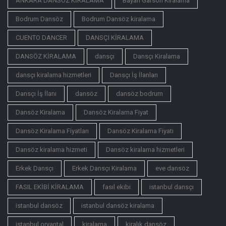
ANKARA DANSÖZ KİRALAMA
Bayan Garson Kiralama
Bodrum Dansöz
Bodrum Dansöz kiralama
CUENTO DANCER
DANSÇI KİRALAMA
DANSÖZ KİRALAMA
dansçı
Dansçı Kiralama
dansçı kiralama hizmetleri
Dansçı İş İlanları
Dansçı İş İlanı
dansöz
dansöz bodrum
Dansöz Kiralama
Dansöz Kiralama Fiyat
Dansöz Kiralama Fiyatları
Dansöz Kiralama Fiyatı
Dansöz kiralama hizmeti
Dansöz kiralama hizmetleri
Erkek Dansçı
Erkek Dansçı Kiralama
eve dansöz
FASIL EKİBİ KİRALAMA
fasıl ekibi
istanbul dansçı
istanbul dansöz
istanbul dansöz kiralama
istanbul oryantal
kiralama
kiralık dansöz