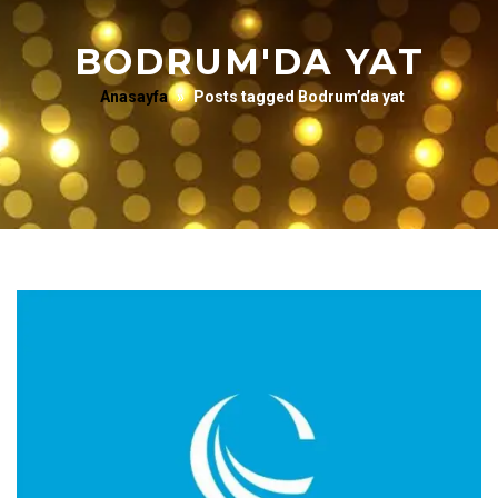
BODRUM'DA YAT
Anasayfa
»
Posts tagged Bodrum’da yat