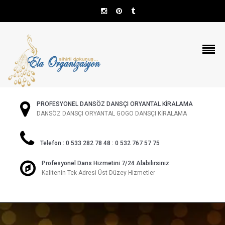
PROFESYONEL DANSÖZ DANSÇI ORYANTAL KİRALAMA
DANSÖZ DANSÇI ORYANTAL GOGO DANSÇI KİRALAMA
Telefon : 0 533 282 78 48 : 0 532 767 57 75
Profesyonel Dans Hizmetini 7/24 Alabilirsiniz
Kalitenin Tek Adresi Üst Düzey Hizmetler